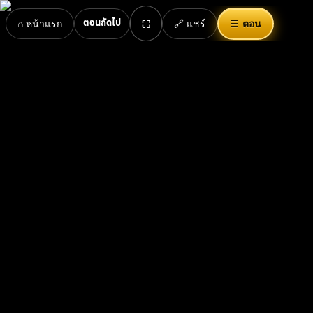
ตอนถัดไป
⌂ หน้าแรก
🔗 แชร์
☰ ตอน
⛶