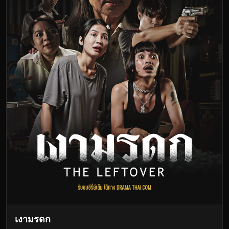
เงามรดก