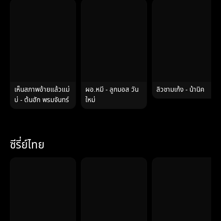
เห็นสภาพอ้ายแล้วแม่
ผอ.หมี - ลูกมอส วัน
ลิวชามเก้ง - น้านิค
บ่ - ต้นฮัก พรมจันทร์
ใหม่
ซีรี่ย์ไทย