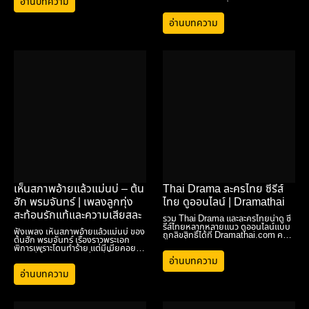
อ่านบทความ
dramathai.com ศูนย์รวมละครและซี
รีส์ไทยยอดนิยมในปี 2025
อ่านบทความ
เห็นสภาพอ้ายแล้วแม่นบ่ – ต้น
Thai Drama ละครไทย ซีรีส์
ฮัก พรมจันทร์ | เพลงลูกทุ่ง
ไทย ดูออนไลน์ | Dramathai
สะท้อนรักแท้และความเสียสละ
รวม Thai Drama และละครไทยน่าดู ซี
รีส์ไทยหลากหลายแนว ดูออนไลน์แบบ
ฟังเพลง เห็นสภาพอ้ายแล้วแม่นบ่ ของ
ถูกลิขสิทธิ์ได้ที่ Dramathai.com ครบ
ต้นฮัก พรมจันทร์ เรื่องราวพระเอก
จบในที่เดียว
พิการเพราะโดนทำร้าย แต่มีเมียคอย
ดูแลไม่ทิ้งกัน เพลงเศร้าแต่ซึ้งจับใจ
อ่านบทความ
ถ่ายทอดความรักแท้และความเสียสละ
ของชีวิตคู่
อ่านบทความ