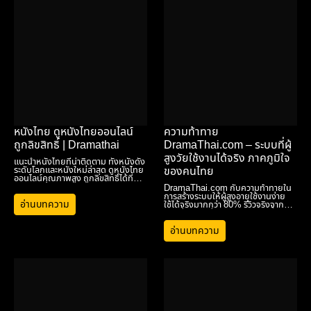
หนังไทย ดูหนังไทยออนไลน์
ความท้าทาย
ถูกลิขสิทธิ์ | Dramathai
DramaThai.com – ระบบที่ผู้
สูงวัยใช้งานได้จริง ภาคภูมิใจ
แนะนำหนังไทยที่น่าติดตาม ทั้งหนังดัง
ระดับโลกและหนังใหม่ล่าสุด ดูหนังไทย
ของคนไทย
ออนไลน์คุณภาพสูง ถูกลิขสิทธิ์ได้ที่
Dramathai.com
DramaThai.com กับความท้าทายใน
การสร้างระบบให้ผู้สูงอายุใช้งานง่าย
อ่านบทความ
ใช้ได้จริงมากกว่า 80% รีวิวจริงจาก
คุณพ่อคุณแม่ คุณตาคุณยาย ที่กดดู
คอนเสิร์ตและละครออนไลน์ได้เอง
อ่านบทความ