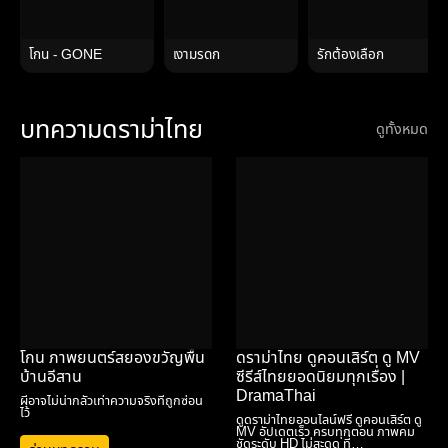
โกน - GONE
เงามรดก
รักต้องเลือก
บทความดราม่าไทย
ดูทั้งหมด
โกน ภาพยนตร์สยองขวัญพื้น
ดราม่าไทย ดูคอนเสิร์ต ดู MV
บ้านอีสาน
ซีรีส์ไทยยอดนิยมทุกเรื่อง |
DramaThai
ผีอาจไม่น่ากลัวเท่าความจริงที่ถูกซ่อน
ไว้
ดูดราม่าไทยออนไลน์ฟรี ดูคอนเสิร์ต ดู
MV อัปเดตเร็ว ครบทุกตอน ภาพคม
ชัดระดับ HD ไม่สะดุด ที่