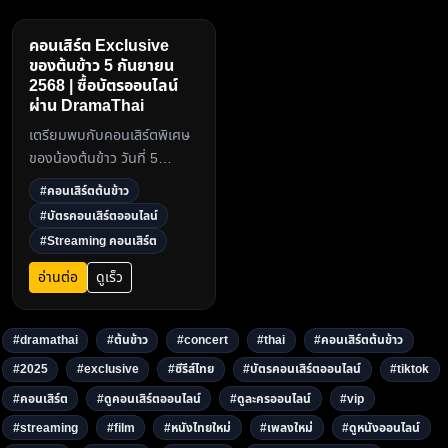
คอนเสิร์ต Exclusive
ของต้นข้าว 5 กันยายน
2568 | ซื้อบัตรออนไลน์
ผ่าน DramaThai
เตรียมพบกับคอนเสิร์ตพิเศษ
ของน้องต้นข้าว วันที่ 5
กันยายน 2568 รับชมแบบ
#คอนเสิร์ตต้นข้าว
Streaming ออนไลน์ ซื้อบัตร
#บัตรคอนเสิร์ตออนไลน์
ออนไลน์ได้ที่
#Streaming คอนเสิร์ต
DramaThai.com โปรโมชั่นรา
คาพิเศษเพียง 199 บาท ถึง
อ่านต่อ
ดูเร็ว
31 สิงหาคมนี้3
#dramathai
#ต้นข้าว
#concert
#thai
#คอนเสิร์ตต้นข้าว
#2025
#exclusive
#ซีรีส์ไทย
#บัตรคอนเสิร์ตออนไลน์
#tiktok
#คอนเสิร์ต
#ดูคอนเสิร์ตออนไลน์
#ดูละครออนไลน์
#vip
#streaming
#film
#หนังไทยใหม่
#เพลงใหม่
#ดูหนังออนไลน์