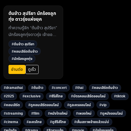
ต้นข้าว สุปรียา นักร้องลูก
ทุ่ง ดาวรุ่งแห่งยุค
ทำความรู้จัก “ต้นข้าว สุปรียา”
นักร้องลูกทุ่งดาวรุ่ง เจ้าของ
แชมป์ดวลเพลงชิงทุน 68
#ต้นข้าว สุปรียา
สมัย ติดตามคอนเสิร์ต
#คอนเสิร์ตต้นข้าว
Exclusive ได้ที่
#นักร้องลูกทุ่ง
Dramathai.com3
อ่านต่อ
ดูเร็ว
#dramathai
#ต้นข้าว
#concert
#thai
#คอนเสิร์ตต้นข้าว
#2025
#exclusive
#ซีรีส์ไทย
#บัตรคอนเสิร์ตออนไลน์
#tiktok
#คอนเสิร์ต
#ดูคอนเสิร์ตออนไลน์
#ดูละครออนไลน์
#vip
#streaming
#film
#หนังไทยใหม่
#เพลงใหม่
#ดูหนังออนไลน์
#cinema
#ละครไทย
#ดูซีรีส์ไทย
#เห็นสภาพอ้ายแล้วแม่บ่
#หนังดัง
#drama
#ลิวชามเก้ง
#movie
#นักร้องลูกทุ่ง