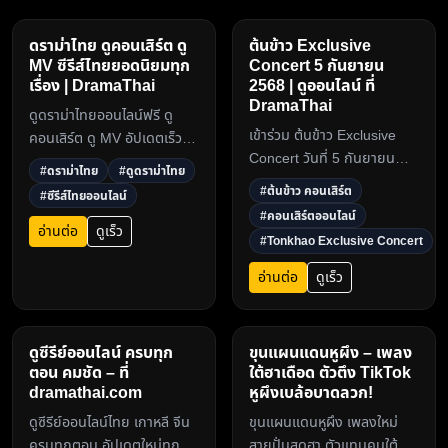
ดราม่าไทย ดูคอนเสิร์ต ดู
ต้นข้าว Exclusive
MV ซีรีส์ไทยยอดนิยมทุก
Concert 5 กันยายน
เรื่อง | DramaThai
2568 | ดูออนไลน์ ที่
DramaThai
ดูดราม่าไทยออนไลน์ฟรี ดู
เข้าร่วม ต้นข้าว Exclusive
คอนเสิร์ต ดู MV อัปเดตเร็ว
Concert วันที่ 5 กันยายน
ครบทุกตอน ภาพคมชัดระดับ
#ดราม่าไทย
#ดูดราม่าไทย
2568 รับชมผ่านระบบออนไลน์
HD ไม่สะดุด ที่
#ต้นข้าว คอนเสิร์ต
#ซีรีส์ไทยออนไลน์
บน DramaThai.com ราคา
dramathai.com ศูนย์รวม
#คอนเสิร์ตออนไลน์
เพียง 250 บาท ซื้อบัตร
ละครและซีรีส์ไทยยอดนิยมในปี
อ่านต่อ
ดูเร็ว
#Tonkhao Exclusive Concert
ทันที!3
20253
อ่านต่อ
ดูเร็ว
ดูซีรีย์ออนไลน์ ครบทุก
ขุนแผนแดนหูผึง – เพลง
ตอน คมชัด – ที่
ใต้ฮาเดือด ตัวตึง TikTok
dramathai.com
หูผึงเบล้อบาดลวก!
ดูซีรีย์ออนไลน์ไทย เกาหลี จีน
ขุนแผนแดนหูผึง เพลงใหม่
ครบทุกตอน อัปเดตใหม่ทุกวัน
สายปั่นสุดฮา ตัวแทนคนใต้ลุ