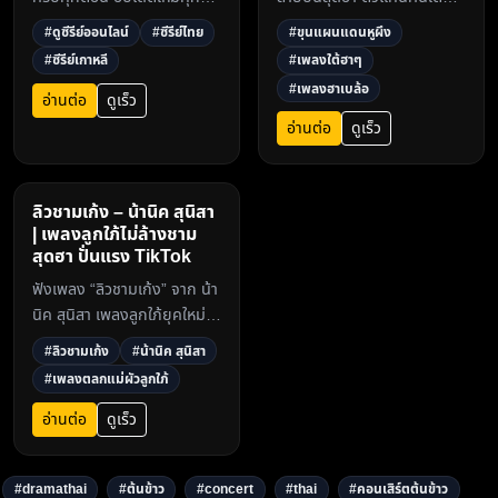
ดูฟรีไม่มีโฆษณาคั่น ภาพคม
คดารากรุงเทพฯ หูผึงจน
#ดูซีรีย์ออนไลน์
#ซีรีย์ไทย
#ขุนแผนแดนหูผึง
ชัดระดับ Full HD ที่
TikTok ระเบิด! เนื้อเพลงจิก
#ซีรีย์เกาหลี
#เพลงใต้ฮาๆ
dramathai.com3
กัดเบา ๆ แต่แสบถึงใจ ฟังแล้ว
#เพลงฮาเบล้อ
ฮาแน่!3
อ่านต่อ
ดูเร็ว
อ่านต่อ
ดูเร็ว
ลิวชามเก้ง – น้านิค สุนิสา
| เพลงลูกใภ้ไม่ล้างชาม
สุดฮา ปั่นแรง TikTok
ฟังเพลง “ลิวชามเก้ง” จาก น้า
นิค สุนิสา เพลงลูกใภ้ยุคใหม่
สวยอย่างเดียวไม่ล้างชาม ฮา
#ลิวชามเก้ง
#น้านิค สุนิสา
สุดปั่น กลายเป็นไวรัลบน
#เพลงตลกแม่ผัวลูกใภ้
TikTok และ YouTube ห้าม
พลาด!3
อ่านต่อ
ดูเร็ว
#dramathai
#ต้นข้าว
#concert
#thai
#คอนเสิร์ตต้นข้าว