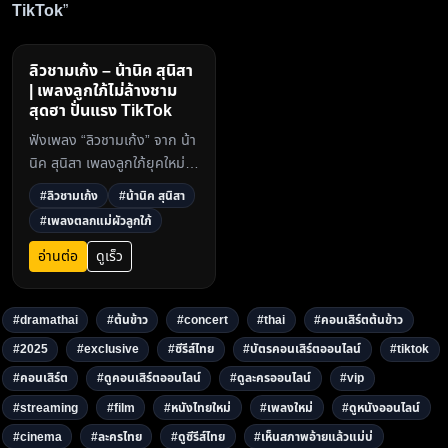
TikTok
”
ลิวชามเก้ง – น้านิค สุนิสา
| เพลงลูกใภ้ไม่ล้างชาม
สุดฮา ปั่นแรง TikTok
ฟังเพลง “ลิวชามเก้ง” จาก น้า
นิค สุนิสา เพลงลูกใภ้ยุคใหม่
สวยอย่างเดียวไม่ล้างชาม ฮา
#ลิวชามเก้ง
#น้านิค สุนิสา
สุดปั่น กลายเป็นไวรัลบน
#เพลงตลกแม่ผัวลูกใภ้
TikTok และ YouTube ห้าม
พลาด!3
อ่านต่อ
ดูเร็ว
#dramathai
#ต้นข้าว
#concert
#thai
#คอนเสิร์ตต้นข้าว
#2025
#exclusive
#ซีรีส์ไทย
#บัตรคอนเสิร์ตออนไลน์
#tiktok
#คอนเสิร์ต
#ดูคอนเสิร์ตออนไลน์
#ดูละครออนไลน์
#vip
#streaming
#film
#หนังไทยใหม่
#เพลงใหม่
#ดูหนังออนไลน์
#cinema
#ละครไทย
#ดูซีรีส์ไทย
#เห็นสภาพอ้ายแล้วแม่บ่