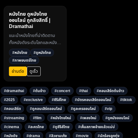
หนังไทย ดูหนังไทย
ออนไลน์ ถูกลิขสิทธิ์ |
Dramathai
แนะนำหนังไทยที่น่าติดตาม
ทั้งหนังดังระดับโลกและหนัง
ใหม่ล่าสุด ดูหนังไทยออนไลน์
#หนังไทย
#ดูหนังไทย
คุณภาพสูง ถูกลิขสิทธิ์ได้ที่
#ภาพยนตร์ไทย
Dramathai.com3
อ่านต่อ
ดูเร็ว
#dramathai
#ต้นข้าว
#concert
#thai
#คอนเสิร์ตต้นข้าว
#2025
#exclusive
#ซีรีส์ไทย
#บัตรคอนเสิร์ตออนไลน์
#tiktok
#คอนเสิร์ต
#ดูคอนเสิร์ตออนไลน์
#ดูละครออนไลน์
#vip
#streaming
#film
#หนังไทยใหม่
#เพลงใหม่
#ดูหนังออนไลน์
#cinema
#ละครไทย
#ดูซีรีส์ไทย
#เห็นสภาพอ้ายแล้วแม่บ่
#หนังดัง
#drama
#ลิวชามเก้ง
#movie
#นักร้องลูกทุ่ง