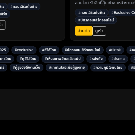
ออนไลน์ รับสิทธิ์ลุ้นเข้าชมหน้างานจ
ฟเฟ่ต์เต็มอิ่ม และชมเบื้องหลังการ
้าว
#คอนเสิร์ตต้นข้าว
วันที่ 30 สิงหาคม 2568 ลงทะเบียนได
ผ่าน LINE วันนี้เท่านั้น3
#คอนเสิร์ตต้นข้าว
#Exclusive C
สิร์ต
DramaThai.com3
#บัตรคอนเสิร์ตออนไลน์
็ว
อ่านต่อ
ดูเร็ว
025
#exclusive
#ซีรีส์ไทย
#บัตรคอนเสิร์ตออนไลน์
#tiktok
#คอ
ะครไทย
#ดูซีรีส์ไทย
#เห็นสภาพอ้ายแล้วแม่บ่
#หนังดัง
#drama
ทร์
#ผู้สูงวัยใช้งานเว็บ
#เทคโนโลยีเพื่อผู้สูงอายุ
#ความภูมิใจคนไทย
#รี