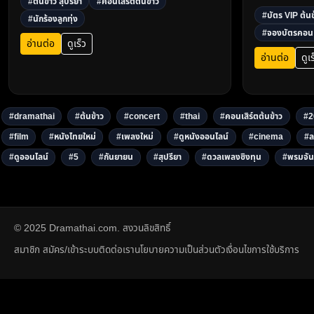
#ต้นข้าว สุปรียา
#คอนเสิร์ตต้นข้าว
นั่งหน้าเวที บุ
#บัตร VIP ต้นข
#นักร้องลูกทุ่ง
ซ้อมใกล้ชิด จอง
#จองบัตรคอนเ
อ่านต่อ
ดูเร็ว
อ่านต่อ
ดูเร
#dramathai
#ต้นข้าว
#concert
#thai
#คอนเสิร์ตต้นข้าว
#2
#film
#หนังไทยใหม่
#เพลงใหม่
#ดูหนังออนไลน์
#cinema
#ล
#ดูออนไลน์
#5
#กันยายน
#สุปรียา
#ดวลเพลงชิงทุน
#พรมจัน
© 2025 Dramathai.com. สงวนลิขสิทธิ์
สมาชิก สมัคร/เข้าระบบ
ติดต่อเรา
นโยบายความเป็นส่วนตัว
เงื่อนไขการใช้บริการ