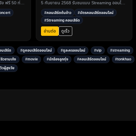
ริง ฟรี 50 ท่าน
5 กันยายน 2568 รับชมแบบ Streaming ออนไลน์
้ที่
ซื้อบัตรออนไลน์ได้ที่ DramaThai.com โปรโมชั่นรา
oncert
#คอนเสิร์ตต้นข้าว
#บัตรคอนเสิร์ตออนไลน์
คาพิเศษเพียง 199 บาท ถึง 31 สิงหาคมนี้3
#Streaming คอนเสิร์ต
อ่านต่อ
ดูเร็ว
นเสิร์ต
#ดูคอนเสิร์ตออนไลน์
#ดูละครออนไลน์
#vip
#streaming
#ลิวชามเก้ง
#movie
#นักร้องลูกทุ่ง
#คอนเสิร์ตออนไลน์
#tonkhao
วิวผู้สูงวัย