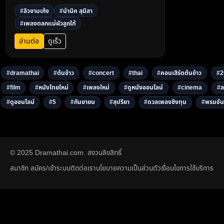
เป็นไวรัลบน TikTok และ YouTube ห้ามพลาด!3
#ลิวชามเก้ง
#น้านิค สุนิสา
#เพลงตลกแม่ผัวลูกใภ้
อ่านต่อ
ดูเร็ว
#dramathai
#ต้นข้าว
#concert
#thai
#คอนเสิร์ตต้นข้าว
#2
#film
#หนังไทยใหม่
#เพลงใหม่
#ดูหนังออนไลน์
#cinema
#ล
#ดูออนไลน์
#5
#กันยายน
#สุปรียา
#ดวลเพลงชิงทุน
#พรมจัน
© 2025 Dramathai.com. สงวนลิขสิทธิ์
สมาชิก สมัคร/เข้าระบบ
ติดต่อเรา
นโยบายความเป็นส่วนตัว
เงื่อนไขการใช้บริการ