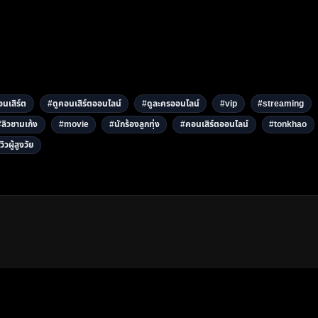
นเสิร์ต
#ดูคอนเสิร์ตออนไลน์
#ดูละครออนไลน์
#vip
#streaming
#ลิวชามเก้ง
#movie
#นักร้องลูกทุ่ง
#คอนเสิร์ตออนไลน์
#tonkhao
วิวผู้สูงวัย