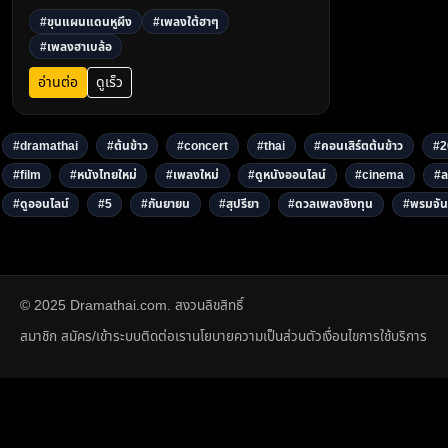
เนื้อเพลงจิกกัดเบา ๆ แต่แสบถึงใจ ฟังแล้วฮาแน่!3
#ขุนแผนแดนหูผึง
#เพลงใต้ฮาๆ
#เพลงฮาเบล้อ
อ่านต่อ
ดูเร็ว
#dramathai
#ต้นข้าว
#concert
#thai
#คอนเสิร์ตต้นข้าว
#2
#film
#หนังไทยใหม่
#เพลงใหม่
#ดูหนังออนไลน์
#cinema
#ล
#ดูออนไลน์
#5
#กันยายน
#สุปรียา
#ดวลเพลงชิงทุน
#พรมจัน
© 2025 Dramathai.com. สงวนลิขสิทธิ์
สมาชิก สมัคร/เข้าระบบ
ติดต่อเรา
นโยบายความเป็นส่วนตัว
เงื่อนไขการใช้บริการ