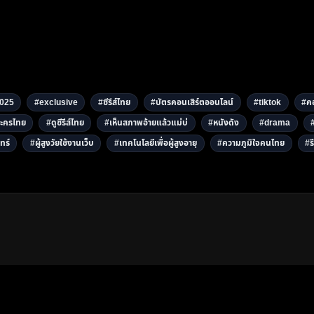
025
#exclusive
#ซีรีส์ไทย
#บัตรคอนเสิร์ตออนไลน์
#tiktok
#คอ
ะครไทย
#ดูซีรีส์ไทย
#เห็นสภาพอ้ายแล้วแม่บ่
#หนังดัง
#drama
ทร์
#ผู้สูงวัยใช้งานเว็บ
#เทคโนโลยีเพื่อผู้สูงอายุ
#ความภูมิใจคนไทย
#รี