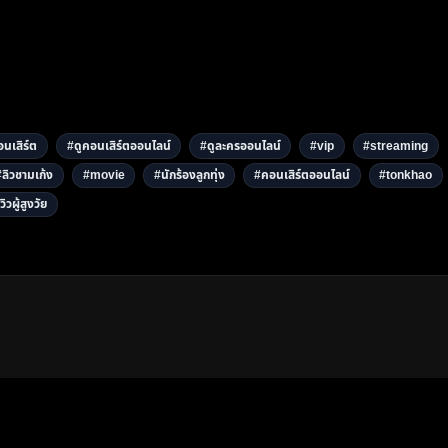
นเสิร์ต
#ดูคอนเสิร์ตออนไลน์
#ดูละครออนไลน์
#vip
#streaming
#ลิวชามเก้ง
#movie
#นักร้องลูกทุ่ง
#คอนเสิร์ตออนไลน์
#tonkhao
วิวผู้สูงวัย