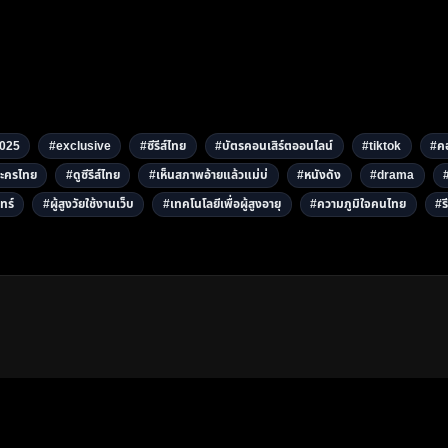
025
#exclusive
#ซีรีส์ไทย
#บัตรคอนเสิร์ตออนไลน์
#tiktok
#คอ
ะครไทย
#ดูซีรีส์ไทย
#เห็นสภาพอ้ายแล้วแม่บ่
#หนังดัง
#drama
ทร์
#ผู้สูงวัยใช้งานเว็บ
#เทคโนโลยีเพื่อผู้สูงอายุ
#ความภูมิใจคนไทย
#รี