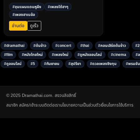
เนื้อเพลงจิกกัดเบา ๆ แต่แสบถึงใจ ฟังแล้วฮาแน่!3
#ขุนแผนแดนหูผึง
#เพลงใต้ฮาๆ
#เพลงฮาเบล้อ
อ่านต่อ
ดูเร็ว
#dramathai
#ต้นข้าว
#concert
#thai
#คอนเสิร์ตต้นข้าว
#2
#film
#หนังไทยใหม่
#เพลงใหม่
#ดูหนังออนไลน์
#cinema
#ล
#ดูออนไลน์
#5
#กันยายน
#สุปรียา
#ดวลเพลงชิงทุน
#พรมจัน
© 2025 Dramathai.com. สงวนลิขสิทธิ์
สมาชิก สมัคร/เข้าระบบ
ติดต่อเรา
นโยบายความเป็นส่วนตัว
เงื่อนไขการใช้บริการ