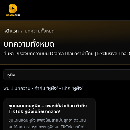
หน้าแรก
บทความทั้งหมด
บทความทั้งหมด
ค้นหา–กรองบทความบน DramaThai ดราม่าไทย | Exclusive Thai Conten
พบ 1 บทความ • คำค้น “
หูผึง
” • แท็ก “
หูผึง
”
ขุนแผนแดนหูผึง – เพลงใต้ฮาเดือด ตัวตึง
TikTok หูผึงเบล้อบาดลวก!
ขุนแผนแดนหูผึง เพลงใหม่สายปั่นสุดฮา ตัวแทน
คนใต้ลุคดารากรุงเทพฯ หูผึงจน TikTok ระเบิด!