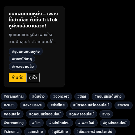
ขุนแผนแดนหูผึง – เพลง
ใต้ฮาเดือด ตัวตึง TikTok
หูผึงเบล้อบาดลวก!
ขุนแผนแดนหูผึง เพลงใหม่
สายปั่นสุดฮา ตัวแทนคนใต้ลุ
คดารากรุงเทพฯ หูผึงจน
#ขุนแผนแดนหูผึง
TikTok ระเบิด! เนื้อเพลงจิก
#เพลงใต้ฮาๆ
กัดเบา ๆ แต่แสบถึงใจ ฟังแล้ว
#เพลงฮาเบล้อ
ฮาแน่!3
อ่านต่อ
ดูเร็ว
#dramathai
#ต้นข้าว
#concert
#thai
#คอนเสิร์ตต้นข้าว
#2025
#exclusive
#ซีรีส์ไทย
#บัตรคอนเสิร์ตออนไลน์
#tiktok
#คอนเสิร์ต
#ดูคอนเสิร์ตออนไลน์
#ดูละครออนไลน์
#vip
#streaming
#film
#หนังไทยใหม่
#เพลงใหม่
#ดูหนังออนไลน์
#cinema
#ละครไทย
#ดูซีรีส์ไทย
#เห็นสภาพอ้ายแล้วแม่บ่