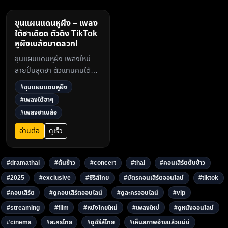
ขุนแผนแดนหูผึง – เพลง
ใต้ฮาเดือด ตัวตึง TikTok
หูผึงเบล้อบาดลวก!
ขุนแผนแดนหูผึง เพลงใหม่
สายปั่นสุดฮา ตัวแทนคนใต้ลุ
คดารากรุงเทพฯ หูผึงจน
#ขุนแผนแดนหูผึง
TikTok ระเบิด! เนื้อเพลงจิก
#เพลงใต้ฮาๆ
กัดเบา ๆ แต่แสบถึงใจ ฟังแล้ว
#เพลงฮาเบล้อ
ฮาแน่!3
อ่านต่อ
ดูเร็ว
#dramathai
#ต้นข้าว
#concert
#thai
#คอนเสิร์ตต้นข้าว
#2025
#exclusive
#ซีรีส์ไทย
#บัตรคอนเสิร์ตออนไลน์
#tiktok
#คอนเสิร์ต
#ดูคอนเสิร์ตออนไลน์
#ดูละครออนไลน์
#vip
#streaming
#film
#หนังไทยใหม่
#เพลงใหม่
#ดูหนังออนไลน์
#cinema
#ละครไทย
#ดูซีรีส์ไทย
#เห็นสภาพอ้ายแล้วแม่บ่