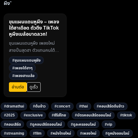
ผึง
”
ขุนแผนแดนหูผึง – เพลง
ใต้ฮาเดือด ตัวตึง TikTok
หูผึงเบล้อบาดลวก!
ขุนแผนแดนหูผึง เพลงใหม่
สายปั่นสุดฮา ตัวแทนคนใต้ลุ
คดารากรุงเทพฯ หูผึงจน
#ขุนแผนแดนหูผึง
TikTok ระเบิด! เนื้อเพลงจิก
#เพลงใต้ฮาๆ
กัดเบา ๆ แต่แสบถึงใจ ฟังแล้ว
#เพลงฮาเบล้อ
ฮาแน่!3
อ่านต่อ
ดูเร็ว
#dramathai
#ต้นข้าว
#concert
#thai
#คอนเสิร์ตต้นข้าว
#2025
#exclusive
#ซีรีส์ไทย
#บัตรคอนเสิร์ตออนไลน์
#tiktok
#คอนเสิร์ต
#ดูคอนเสิร์ตออนไลน์
#ดูละครออนไลน์
#vip
#streaming
#film
#หนังไทยใหม่
#เพลงใหม่
#ดูหนังออนไลน์