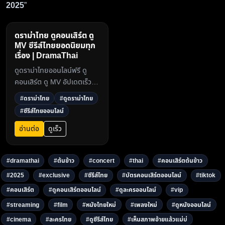
2025
”
ดราม่าไทย ดูคอนเสิร์ต ดู
MV ซีรีส์ไทยยอดนิยมทุก
เรื่อง | DramaThai
ดูดราม่าไทยออนไลน์ฟรี ดู
คอนเสิร์ต ดู MV อัปเดตเร็ว
ครบทุกตอน ภาพคมชัดระดับ
#ดราม่าไทย
#ดูดราม่าไทย
HD ไม่สะดุด ที่
#ซีรีส์ไทยออนไลน์
dramathai.com ศูนย์รวม
ละครและซีรีส์ไทยยอดนิยมในปี
อ่านต่อ
ดูเร็ว
20253
#dramathai
#ต้นข้าว
#concert
#thai
#คอนเสิร์ตต้นข้าว
#2025
#exclusive
#ซีรีส์ไทย
#บัตรคอนเสิร์ตออนไลน์
#tiktok
#คอนเสิร์ต
#ดูคอนเสิร์ตออนไลน์
#ดูละครออนไลน์
#vip
#streaming
#film
#หนังไทยใหม่
#เพลงใหม่
#ดูหนังออนไลน์
#cinema
#ละครไทย
#ดูซีรีส์ไทย
#เห็นสภาพอ้ายแล้วแม่บ่