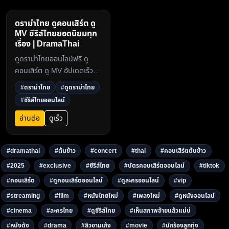
ดราม่าไทย ดูคอนเสิร์ต ดู
MV ซีรีส์ไทยยอดนิยมทุก
เรื่อง | DramaThai
ดูดราม่าไทยออนไลน์ฟรี ดู
คอนเสิร์ต ดู MV อัปเดตเร็ว
ครบทุกตอน ภาพคมชัดระดับ
#ดราม่าไทย
#ดูดราม่าไทย
HD ไม่สะดุด ที่
#ซีรีส์ไทยออนไลน์
dramathai.com ศูนย์รวม
ละครและซีรีส์ไทยยอดนิยมในปี
อ่านต่อ
ดูเร็ว
20253
#dramathai
#ต้นข้าว
#concert
#thai
#คอนเสิร์ตต้นข้าว
#2025
#exclusive
#ซีรีส์ไทย
#บัตรคอนเสิร์ตออนไลน์
#tiktok
#คอนเสิร์ต
#ดูคอนเสิร์ตออนไลน์
#ดูละครออนไลน์
#vip
#streaming
#film
#หนังไทยใหม่
#เพลงใหม่
#ดูหนังออนไลน์
#cinema
#ละครไทย
#ดูซีรีส์ไทย
#เห็นสภาพอ้ายแล้วแม่บ่
#หนังดัง
#drama
#ลิวชามเก้ง
#movie
#นักร้องลูกทุ่ง