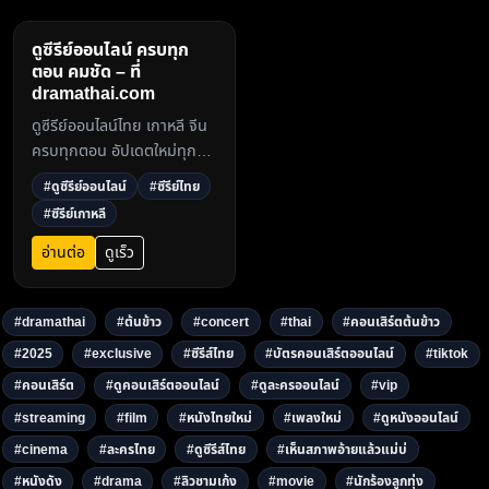
ดูซีรีย์ออนไลน์ ครบทุก
ตอน คมชัด – ที่
dramathai.com
ดูซีรีย์ออนไลน์ไทย เกาหลี จีน
ครบทุกตอน อัปเดตใหม่ทุกวัน
ดูฟรีไม่มีโฆษณาคั่น ภาพคม
#ดูซีรีย์ออนไลน์
#ซีรีย์ไทย
ชัดระดับ Full HD ที่
#ซีรีย์เกาหลี
dramathai.com3
อ่านต่อ
ดูเร็ว
#dramathai
#ต้นข้าว
#concert
#thai
#คอนเสิร์ตต้นข้าว
#2025
#exclusive
#ซีรีส์ไทย
#บัตรคอนเสิร์ตออนไลน์
#tiktok
#คอนเสิร์ต
#ดูคอนเสิร์ตออนไลน์
#ดูละครออนไลน์
#vip
#streaming
#film
#หนังไทยใหม่
#เพลงใหม่
#ดูหนังออนไลน์
#cinema
#ละครไทย
#ดูซีรีส์ไทย
#เห็นสภาพอ้ายแล้วแม่บ่
#หนังดัง
#drama
#ลิวชามเก้ง
#movie
#นักร้องลูกทุ่ง