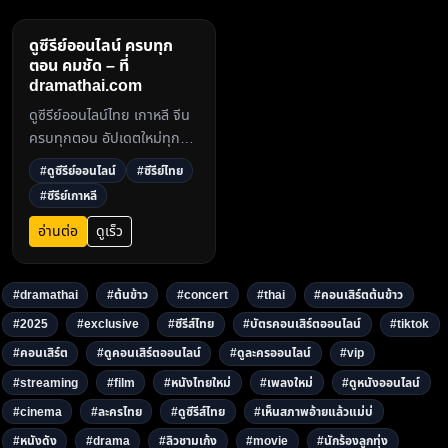
ดูซีรีย์ออนไลน์ ครบทุก
ตอน คมชัด – ที่
dramathai.com
ดูซีรีย์ออนไลน์ไทย เกาหลี จีน
ครบทุกตอน อัปเดตใหม่ทุกวัน
ดูฟรีไม่มีโฆษณาคั่น ภาพคม
#ดูซีรีย์ออนไลน์
#ซีรีย์ไทย
ชัดระดับ Full HD ที่
#ซีรีย์เกาหลี
dramathai.com3
อ่านต่อ
ดูเร็ว
#dramathai
#ต้นข้าว
#concert
#thai
#คอนเสิร์ตต้นข้าว
#2025
#exclusive
#ซีรีส์ไทย
#บัตรคอนเสิร์ตออนไลน์
#tiktok
#คอนเสิร์ต
#ดูคอนเสิร์ตออนไลน์
#ดูละครออนไลน์
#vip
#streaming
#film
#หนังไทยใหม่
#เพลงใหม่
#ดูหนังออนไลน์
#cinema
#ละครไทย
#ดูซีรีส์ไทย
#เห็นสภาพอ้ายแล้วแม่บ่
#หนังดัง
#drama
#ลิวชามเก้ง
#movie
#นักร้องลูกทุ่ง