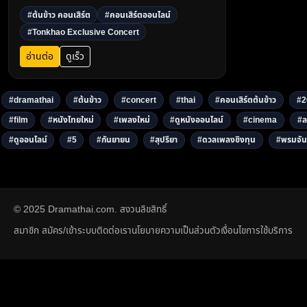
DramaThai.com ราคาเพียง 250 บาท ซื้อบัตร
#ต้นข้าว คอนเสิร์ต
#คอนเสิร์ตออนไลน์
ทันที!3
#Tonkhao Exclusive Concert
อ่านต่อ
ดูเร็ว
#dramathai
#ต้นข้าว
#concert
#thai
#คอนเสิร์ตต้นข้าว
#2
#film
#หนังไทยใหม่
#เพลงใหม่
#ดูหนังออนไลน์
#cinema
#ล
#ดูออนไลน์
#5
#กันยายน
#สุปรียา
#ดวลเพลงชิงทุน
#พรมจัน
© 2025 Dramathai.com. สงวนลิขสิทธิ์
สมาชิก สมัคร/เข้าระบบ
ติดต่อเรา
นโยบายความเป็นส่วนตัว
เงื่อนไขการใช้บริการ