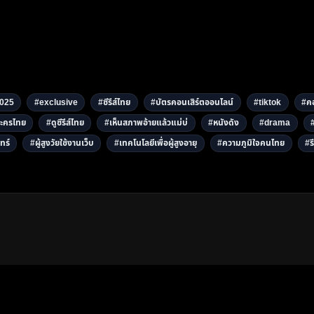
025
#exclusive
#ซีรีส์ไทย
#บัตรคอนเสิร์ตออนไลน์
#tiktok
#คอ
ะครไทย
#ดูซีรีส์ไทย
#เห็นสภาพอ้ายแล้วแม่บ่
#หนังดัง
#drama
ทร์
#ผู้สูงวัยใช้งานเว็บ
#เทคโนโลยีเพื่อผู้สูงอายุ
#ความภูมิใจคนไทย
#รี