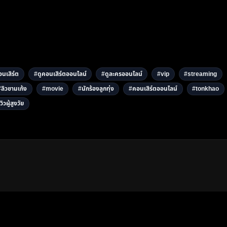
นเสิร์ต
#ดูคอนเสิร์ตออนไลน์
#ดูละครออนไลน์
#vip
#streaming
#ลิวชามเก้ง
#movie
#นักร้องลูกทุ่ง
#คอนเสิร์ตออนไลน์
#tonkhao
วิวผู้สูงวัย