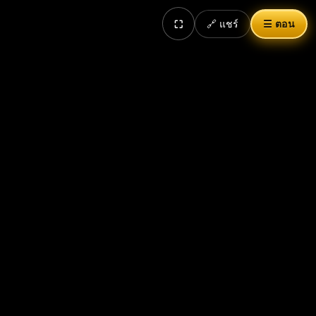
🔗 แชร์
☰ ตอน
⛶