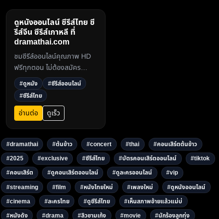
ดูหนังออนไลน์ ซีรีส์ไทย ซี
รีส์จีน ซีรีส์เกาหลี ที่
dramathai.com
ชมซีรีส์ออนไลน์คุณภาพ HD
ฟรีทุกตอน ไม่ต้องสมัคร
สมาชิก อัปเดตเร็ว ดูได้ทั้งซีรีส์
#ดูหนัง
#ซีรีส์ออนไลน์
ไทย ซีรีส์จีน ซีรีส์เกาหลี และ
#ซีรีส์ไทย
หนังใหม่ ผ่าน
dramathai.com3
อ่านต่อ
ดูเร็ว
#dramathai
#ต้นข้าว
#concert
#thai
#คอนเสิร์ตต้นข้าว
#2025
#exclusive
#ซีรีส์ไทย
#บัตรคอนเสิร์ตออนไลน์
#tiktok
#คอนเสิร์ต
#ดูคอนเสิร์ตออนไลน์
#ดูละครออนไลน์
#vip
#streaming
#film
#หนังไทยใหม่
#เพลงใหม่
#ดูหนังออนไลน์
#cinema
#ละครไทย
#ดูซีรีส์ไทย
#เห็นสภาพอ้ายแล้วแม่บ่
#หนังดัง
#drama
#ลิวชามเก้ง
#movie
#นักร้องลูกทุ่ง