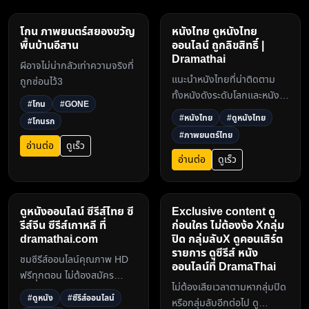
โกน ภาพยนตร์สยองขวัญ
หนังไทย ดูหนังไทย
พื้นบ้านอีสาน
ออนไลน์ ถูกลิขสิทธิ์ |
Dramathai
ผีอาจไม่น่ากลัวเท่าความจริงที่
แนะนำหนังไทยที่น่าติดตาม
ถูกซ่อนไว้3
ทั้งหนังดังระดับโลกและหนัง
#โกน
#GONE
ใหม่ล่าสุด ดูหนังไทยออนไลน์
#หนังไทย
#ดูหนังไทย
#โกนรก
คุณภาพสูง ถูกลิขสิทธิ์ได้ที่
#ภาพยนตร์ไทย
Dramathai.com3
อ่านต่อ
ดูเร็ว
อ่านต่อ
ดูเร็ว
ดูหนังออนไลน์ ซีรีส์ไทย ซี
Exclusive content ดู
รีส์จีน ซีรีส์เกาหลี ที่
ก่อนใคร ไม่ต้องง้อ Xกลุ่ม
dramathai.com
ปิด กลุ่มลับX ดูคอนเสิร์ต
รายการ ดูซีรีส์ หนัง
ชมซีรีส์ออนไลน์คุณภาพ HD
ออนไลน์ที่ DramaThai
ฟรีทุกตอน ไม่ต้องสมัคร
ไม่ต้องเสียเวลาตามหากลุ่มปิด
สมาชิก อัปเดตเร็ว ดูได้ทั้งซีรีส์
#ดูหนัง
#ซีรีส์ออนไลน์
หรือกลุ่มลับอีกต่อไป ดู
ไทย ซีรีส์จีน ซีรีส์เกาหลี และ