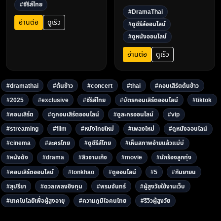
#ซีรีส์ไทย
คอนเสิร์ต รายการ ดูหนัง ซีรีส์
หนังใหม่ ผ่าน
#DramaThai
และละครไทยออนไลน์คุณภาพ
dramathai.com3
อ่านต่อ
ดูเร็ว
#ดูซีรีส์ออนไลน์
ผ่าน DramaThai ปลอดภัย
#ดูหนังออนไลน์
ใช้งานง่าย รองรับมือถือและ
คอมพิวเตอร์3
อ่านต่อ
ดูเร็ว
#dramathai
#ต้นข้าว
#concert
#thai
#คอนเสิร์ตต้นข้าว
#2025
#exclusive
#ซีรีส์ไทย
#บัตรคอนเสิร์ตออนไลน์
#tiktok
#คอนเสิร์ต
#ดูคอนเสิร์ตออนไลน์
#ดูละครออนไลน์
#vip
#streaming
#film
#หนังไทยใหม่
#เพลงใหม่
#ดูหนังออนไลน์
#cinema
#ละครไทย
#ดูซีรีส์ไทย
#เห็นสภาพอ้ายแล้วแม่บ่
#หนังดัง
#drama
#ลิวชามเก้ง
#movie
#นักร้องลูกทุ่ง
#คอนเสิร์ตออนไลน์
#tonkhao
#ดูออนไลน์
#5
#กันยายน
#สุปรียา
#ดวลเพลงชิงทุน
#พรมจันทร์
#ผู้สูงวัยใช้งานเว็บ
#เทคโนโลยีเพื่อผู้สูงอายุ
#ความภูมิใจคนไทย
#รีวิวผู้สูงวัย