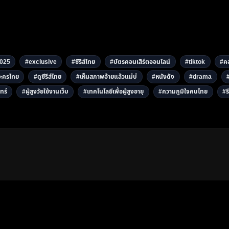
025
#exclusive
#ซีรีส์ไทย
#บัตรคอนเสิร์ตออนไลน์
#tiktok
#คอ
ะครไทย
#ดูซีรีส์ไทย
#เห็นสภาพอ้ายแล้วแม่บ่
#หนังดัง
#drama
ทร์
#ผู้สูงวัยใช้งานเว็บ
#เทคโนโลยีเพื่อผู้สูงอายุ
#ความภูมิใจคนไทย
#รี