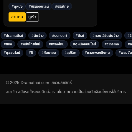
รีส์เกาหลี และหนังใหม่ ผ่าน dramathai.com3
#ดูหนัง
#ซีรีส์ออนไลน์
#ซีรีส์ไทย
อ่านต่อ
ดูเร็ว
#dramathai
#ต้นข้าว
#concert
#thai
#คอนเสิร์ตต้นข้าว
#2
#film
#หนังไทยใหม่
#เพลงใหม่
#ดูหนังออนไลน์
#cinema
#ล
#ดูออนไลน์
#5
#กันยายน
#สุปรียา
#ดวลเพลงชิงทุน
#พรมจัน
© 2025 Dramathai.com. สงวนลิขสิทธิ์
สมาชิก สมัคร/เข้าระบบ
ติดต่อเรา
นโยบายความเป็นส่วนตัว
เงื่อนไขการใช้บริการ