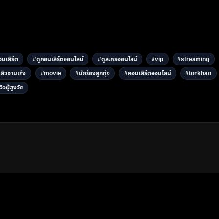
นเสิร์ต
#ดูคอนเสิร์ตออนไลน์
#ดูละครออนไลน์
#vip
#streaming
#ลิวชามเก้ง
#movie
#นักร้องลูกทุ่ง
#คอนเสิร์ตออนไลน์
#tonkhao
วิวผู้สูงวัย